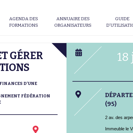
AGENDA DES
ANNUAIRE DES
GUIDE
FORMATIONS
ORGANISATEURS
D’UTILISAT
T GÉRER
18
TIONS
FINANCES D'UNE
DÉPART
IGNEMENT FÉDÉRATION
E
(95)
2 av. des arpe
Immeuble le V