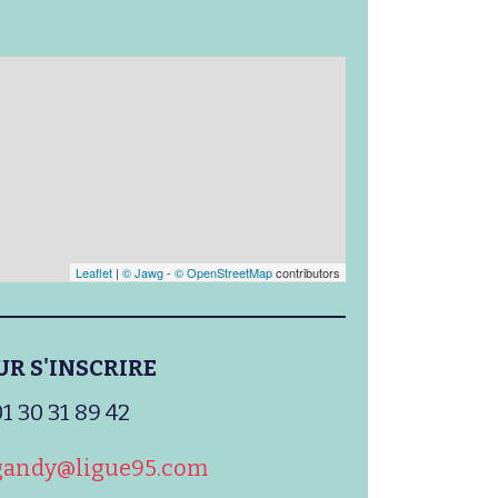
Leaflet
|
© Jawg
-
© OpenStreetMap
contributors
UR S'INSCRIRE
1 30 31 89 42
.gandy@ligue95.com