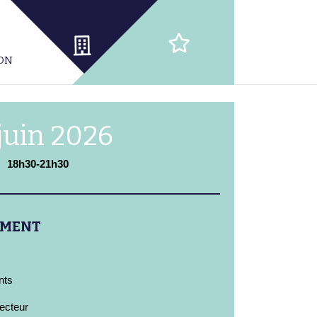
ION
 juin 2026
18h30-21h30
EMENT
nts
ecteur