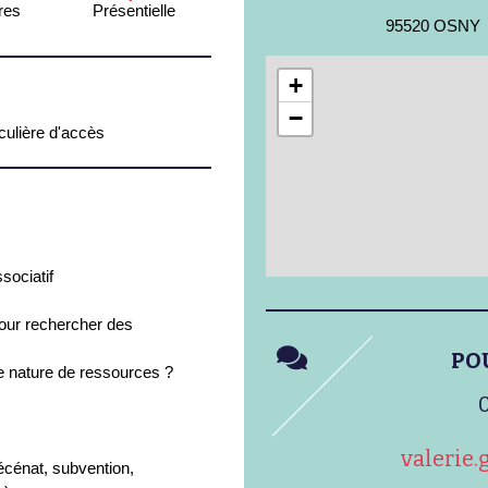
res
Présentielle
95520 OSNY
+
−
iculière d'accès
sociatif
our rechercher des
PO
e nature de ressources ?
0
valerie
écénat, subvention,