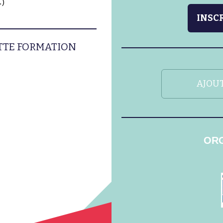
…)
INSCR
ETTE FORMATION
AJOUT
ORG