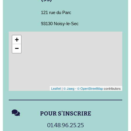
121 rue du Parc
93130 Noisy-le-Sec
+
−
Leaflet
|
© Jawg
-
© OpenStreetMap
contributors
POUR S'INSCRIRE
01.48.96.25.25