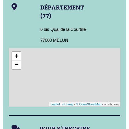
DÉPARTEMENT
(77)
6 bis Quai de la Courtille
77000 MELUN
+
−
Leaflet
|
© Jawg
-
© OpenStreetMap
contributors
POUR S'INSCRIRE