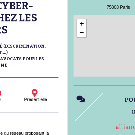
 CYBER-
75008 Paris
HEZ LES
+
RS
−
É (DISCRIMINATION,
..)
 AVOCATS POUR LES
MME
PO
H
Présentielle
0
allia
e du réseau proposant la