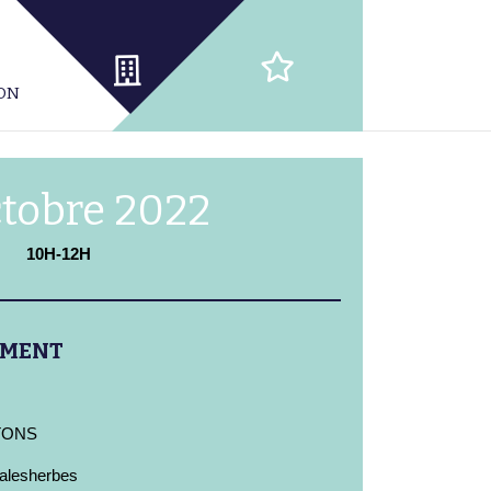
ION
ctobre 2022
10H-12H
EMENT
TONS
alesherbes