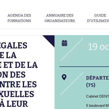
AGENDA DES
ANNUAIRE DES
GUIDE
FORMATIONS
ORGANISATEURS
D’UTILISAT
ÉGALES
19 o
E LA
ET DE LA
ON DES
DÉPART
NTRE LES
(75)
XUELLES
Cabinet DEN
À LEUR
5 boulevard M