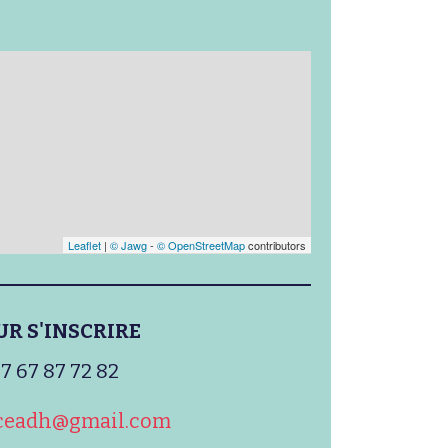
Leaflet
|
© Jawg
-
© OpenStreetMap
contributors
UR S'INSCRIRE
7 67 87 72 82
nceadh@gmail.com