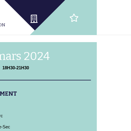
ION
mars 2024
18H30-21H30
EMENT
rc
e-Sec