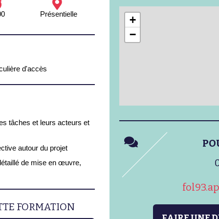
00
Présentielle
+
−
iculière d'accès
les tâches et leurs acteurs et
PO
ective autour du projet
0
détaillé de mise en œuvre,
fol93.a
ETTE FORMATION
FAIRE UNE 