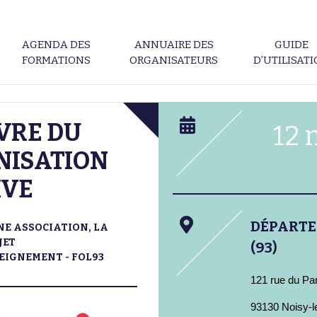
AGENDA DES
ANNUAIRE DES
GUIDE
FORMATIONS
ORGANISATEURS
D’UTILISAT
VRE DU
12 
NISATION
IVE
DÉPART
E ASSOCIATION, LA
JET
(93)
SEIGNEMENT - FOL93
121 rue du Pa
93130 Noisy-l