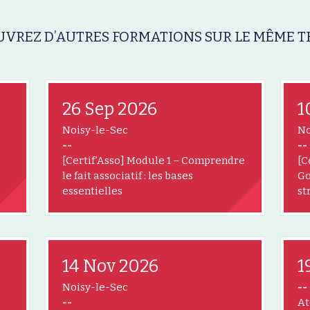
VREZ D’AUTRES FORMATIONS SUR LE MÊME T
26 Sep 2026
1
Noisy-le-Sec
No
--
--
[Certif’Asso] Module 1 – Comprendre
[C
le fait associatif : les bases
Go
essentielles
st
14 Nov 2026
1
Noisy-le-Sec
--
--
At