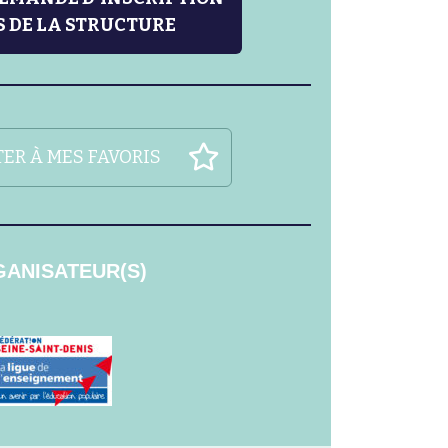
 DE LA STRUCTURE
ER À MES FAVORIS
ANISATEUR(S)