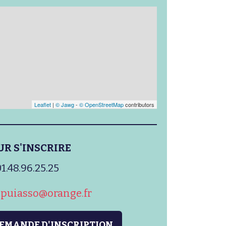
Leaflet
|
© Jawg
-
© OpenStreetMap
contributors
UR S'INSCRIRE
1.48.96.25.25
ppuiasso@orange.fr
DEMANDE D'INSCRIPTION