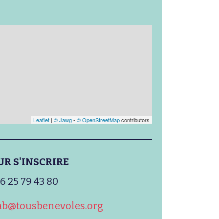
Leaflet
|
© Jawg
-
© OpenStreetMap
contributors
UR S'INSCRIRE
6 25 79 43 80
ab@tousbenevoles.org