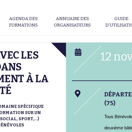
AGENDA DES
ANNUAIRE DES
GUIDE
FORMATIONS
ORGANISATEURS
D’UTILISAT
VEC LES
12 no
DANS
ENT À LA
TÉ
DÉPART
(75)
OMAINE SPÉCIFIQUE
A FORMATION SUR UN
Tous Bénévole
OCIAL, SPORT,...)
BÉNÉVOLES
deuxième bâti