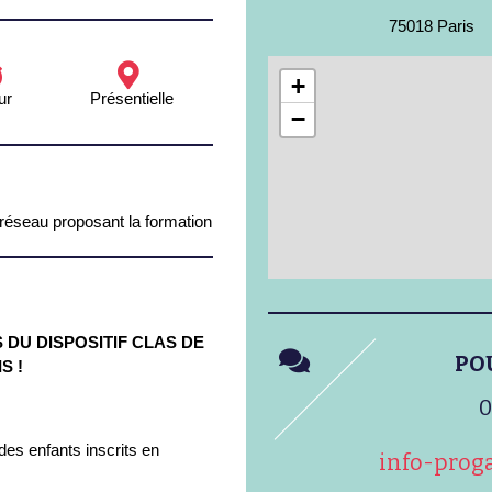
75018 Paris
+
ur
Présentielle
−
 réseau proposant la formation
DU DISPOSITIF CLAS DE
PO
S !
0
 des enfants inscrits en
info-prog