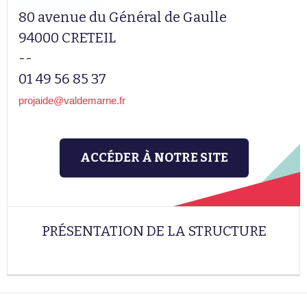
80 avenue du Général de Gaulle
94000 CRETEIL
--
01 49 56 85 37
projaide@valdemarne.fr
ACCÉDER À NOTRE SITE
PRÉSENTATION DE LA STRUCTURE
Leaflet
|
© Jawg
-
© OpenStreetMap
contributors
+